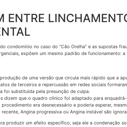
M ENTRE LINCHAMENT
ENTAL
 do condomínio no caso do “Cão Orelha” e as supostas fra
rgenciais, expõem um mesmo padrão de funcionamento: a s
 produção de uma versão que circula mais rápido que a ap
latos de terceiros e repercussão em redes sociais formar
a foi substituída pela presunção de culpa.
os dizem que o quadro clínico foi adaptado para enquadrá-
 procedimento era desnecessário e poderia esperar, mesm
o recente, Angina progressiva ou Angina instável são ignor
ra produzir um efeito específico, seja ele a condenação soci